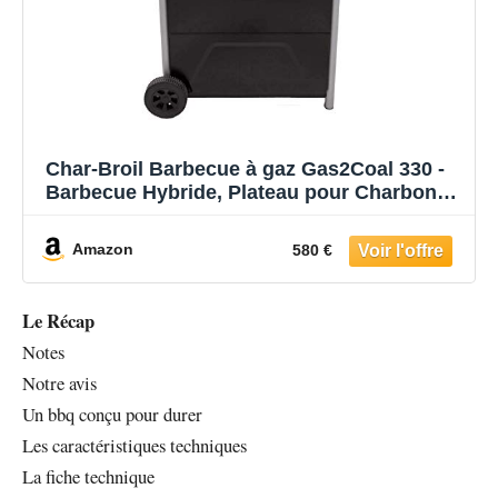
Char-Broil Barbecue à gaz Gas2Coal 330 -
Barbecue Hybride, Plateau pour Charbon
de Bois Breveté, 3 Brûleurs - Idéal pour la
cuisine en plein air, le jardin et la terrasse
Amazon
580 €
Le Récap
Notes
Notre avis
Un bbq conçu pour durer
Les caractéristiques techniques
La fiche technique