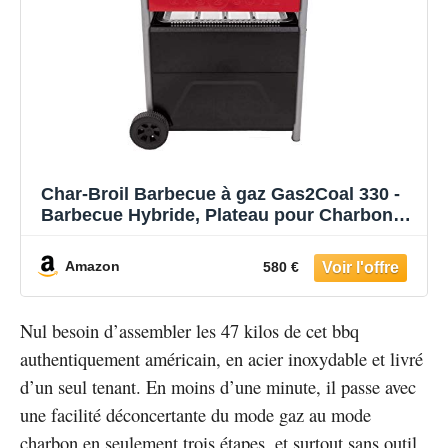
Char-Broil Barbecue à gaz Gas2Coal 330 -
Barbecue Hybride, Plateau pour Charbon
de Bois Breveté, 3 Brûleurs - Idéal pour la
cuisine en plein air, le jardin et la terrasse
Amazon
580 €
Nul besoin d’assembler les 47 kilos de cet bbq
authentiquement américain, en acier inoxydable et livré
d’un seul tenant. En moins d’une minute, il passe avec
une facilité déconcertante du mode gaz au mode
charbon en seulement trois étapes, et surtout sans outil.